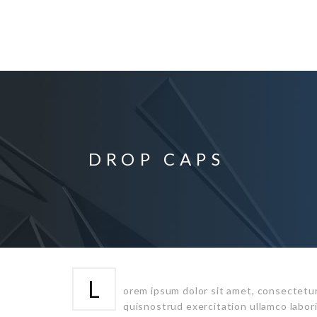
DROP CAPS
L
orem ipsum dolor sit amet, consectetur
quisnostrud exercitation ullamco labori