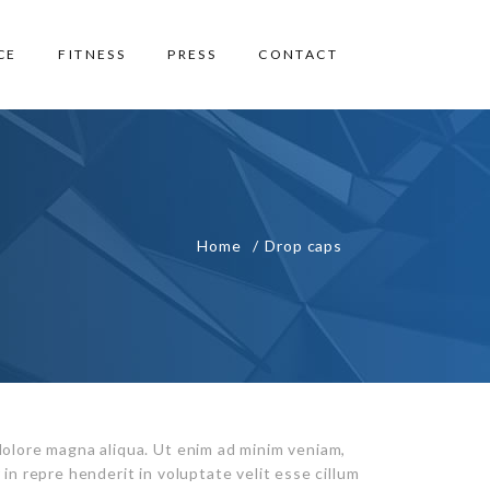
CE
FITNESS
PRESS
CONTACT
Home
Drop caps
dolore magna aliqua. Ut enim ad minim veniam,
in repre henderit in voluptate velit esse cillum