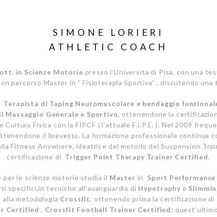
SIMONE LORIERI
ATHLETIC COACH
ott. in Scienze Motorie
presso l’Universita di Pisa, con una tes
on percorso Master in ” Fisioterapia Sportiva” , discutendo una tes
di
Terapista di Taping Neuromuscolare e bendaggio funzional
i Massaggio Generale e Sportivo
, ottenendone la certificazio
e Cultura Fisica con la FIPCF ( l’attuale F.I.P.E. ). Nel 2009 freq
ottenendone il brevetto.
La formazione professionale continua con
alla Fitness Anywhere, ideatrice del metodo del Suspension Tra
certificazione di
Trigger Point Therapy Trainer Certified
.
e per le scienze motorie studia il
Master
in
Sport Performance
si specifici,in tecniche all’avanguardia di
Hypetrophy
e
Slimmin
a alla metodologia
Crossfit
, ottenendo prima la certificazione di
r Certified
,
Crossfit Football Trainer Certified
; quest’ultim