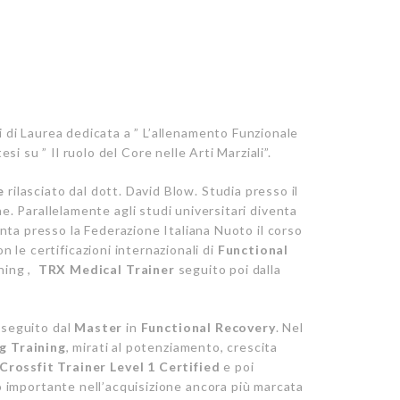
i di Laurea dedicata a ” L’allenamento Funzionale
i su ” Il ruolo del Core nelle Arti Marziali”.
e
rilasciato dal dott. David Blow.
Studia presso il
ne.
Parallelamente agli studi universitari diventa
uenta presso la Federazione Italiana Nuoto il corso
 le certificazioni internazionali di
Functional
ining ,
TRX Medical Trainer
seguito poi dalla
seguito dal
Master
in
Functional Recovery
.
Nel
g Training
, mirati al potenziamento, crescita
Crossfit Trainer Level 1 Certified
e poi
o importante nell’acquisizione ancora più marcata