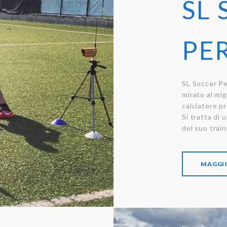
SL
PE
SL Soccer P
mirato al mi
calciatore pr
Si tratta di 
del suo train
MAGGIO