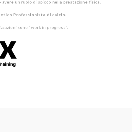
 avere un ruolo di spicco nella prestazione fisica.
letico Professionista di calcio.
izzazioni sono “work in progress”.