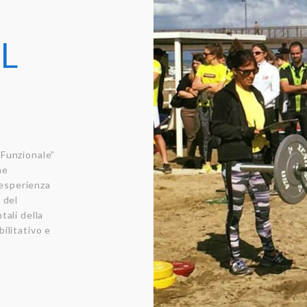
L
 Funzionale”
ne
i esperienza
 del
tali della
ilitativo e